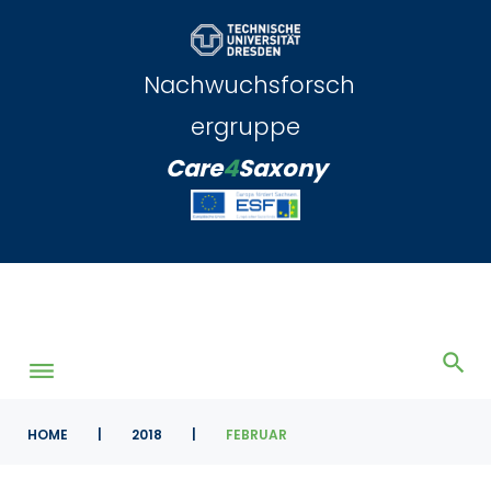
Skip
to
content
Nachwuchsforsch
ergruppe
Care
4
Saxony
HOME
|
2018
|
FEBRUAR