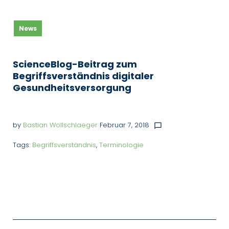
Monat:
News
Februar
2018
ScienceBlog-Beitrag zum
Begriffsverständnis digitaler
Gesundheitsversorgung
by
Bastian Wollschlaeger
Februar 7, 2018
chat_bubble_outline
Tags:
Begriffsverständnis
,
Terminologie