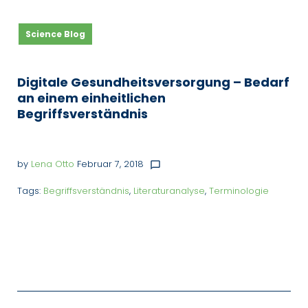
Science Blog
Digitale Gesundheitsversorgung – Bedarf
an einem einheitlichen
Begriffsverständnis
by
Lena Otto
Februar 7, 2018
chat_bubble_outline
Tags:
Begriffsverständnis
,
Literaturanalyse
,
Terminologie