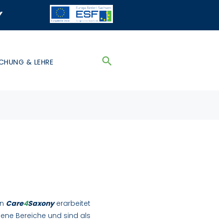
y
CHUNG & LEHRE
on
Care
4
Saxony
erarbeitet
dene Bereiche und sind als