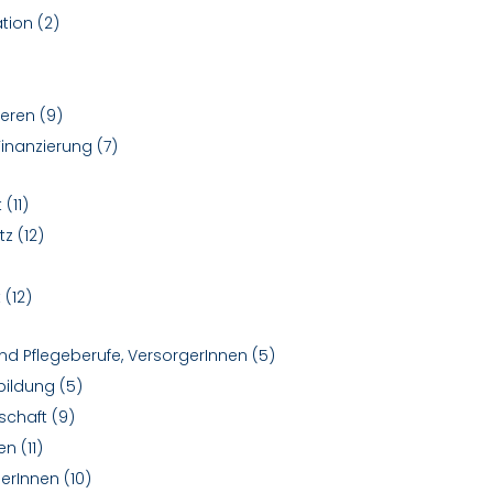
ation
(2)
ieren
(9)
Finanzierung
(7)
t
(11)
atz
(12)
t
(12)
 und Pflegeberufe, VersorgerInnen
(5)
bildung
(5)
tschaft
(9)
nen
(11)
gerInnen
(10)