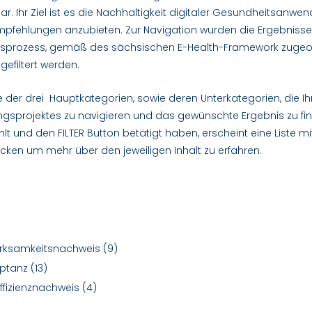
. Ihr Ziel ist es die Nachhaltigkeit digitaler Gesundheitsanw
mpfehlungen anzubieten. Zur Navigation wurden die Ergebnisse
ungsprozess, gemäß des sächsischen E-Health-Framework zuge
filtert werden.
te der drei Hauptkategorien, sowie deren Unterkategorien, die I
gsprojektes zu navigieren und das gewünschte Ergebnis zu fin
 und den FILTER Button betätigt haben, erscheint eine Liste mi
cken um mehr über den jeweiligen Inhalt zu erfahren.
irksamkeitsnachweis
(9)
eptanz
(13)
ffizienznachweis
(4)