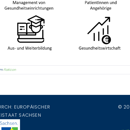
om
Flaticon
URCH: EUROPÄISCHER
© 20
EISTAAT SACHSEN