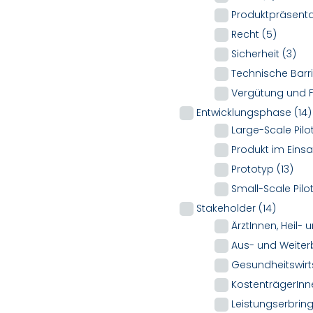
Produktpräsent
Recht
(5)
Sicherheit
(3)
Technische Barr
Vergütung und 
Entwicklungsphase
(14)
Large-Scale Pilo
Produkt im Eins
Prototyp
(13)
Small-Scale Pilo
Stakeholder
(14)
ÄrztInnen, Heil-
Aus- und Weiter
Gesundheitswir
KostenträgerIn
Leistungserbrin