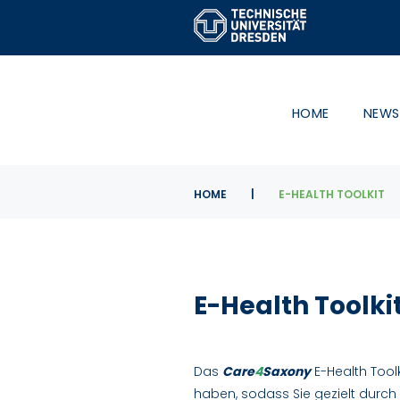
Skip
to
content
HOME
NEWS
HOME
|
E-HEALTH TOOLKIT
E-
E-Health Toolki
Health
Toolkit
Das
Care
4
Saxony
E-Health Tool
haben, sodass Sie gezielt durch