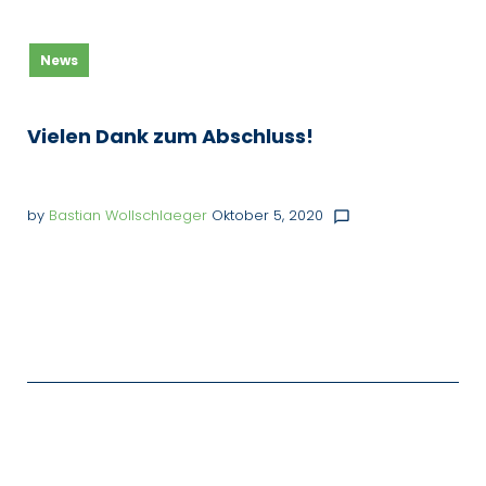
Tag:
News
5.
Oktober
2020
Vielen Dank zum Abschluss!
by
Bastian Wollschlaeger
Oktober 5, 2020
chat_bubble_outline