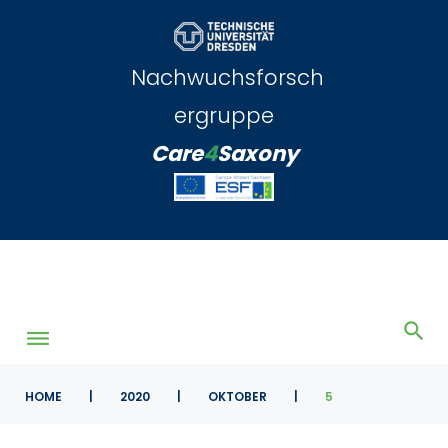
Skip
to
content
Nachwuchsforsch
ergruppe
Care
4
Saxony
HOME
|
2020
|
OKTOBER
|
5