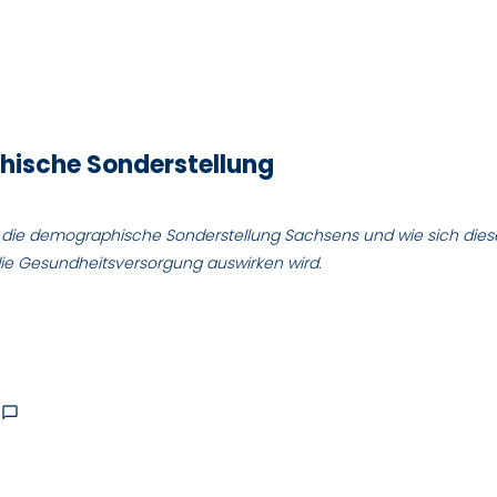
ische Sonderstellung
g die demographische Sonderstellung Sachsens und wie sich dies
ie Gesundheitsversorgung auswirken wird.
chat_bubble_outline