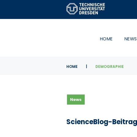
Skip
to
content
HOME
NEWS
HOME
|
DEMOGRAPHIE
Schlagwort:
News
Demographie
ScienceBlog-Beitra