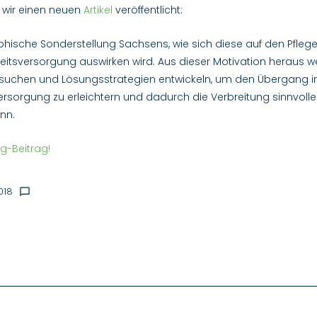
 wir einen neuen
Artikel
veröffentlicht:
phische Sonderstellung Sachsens, wie sich diese auf den Pfle
itsversorgung auswirken wird. Aus dieser Motivation heraus we
uchen und Lösungsstrategien entwickeln, um den Übergang in
versorgung zu erleichtern und dadurch die Verbreitung sinnvol
nn.
g-Beitrag!
018
chat_bubble_outline