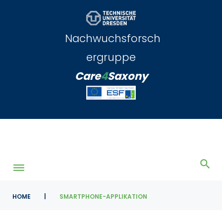
Skip
to
content
Nachwuchsforsch
ergruppe
Care
4
Saxony
HOME
|
SMARTPHONE-APPLIKATION