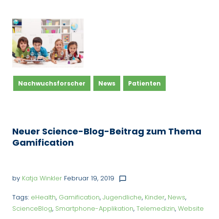
Schlagwort:
Smartphone-
Applikation
Nachwuchsforscher
News
Patienten
Neuer Science-Blog-Beitrag zum Thema
Gamification
by
Katja Winkler
Februar 19, 2019
chat_bubble_outline
Tags:
eHealth
,
Gamification
,
Jugendliche
,
Kinder
,
News
,
ScienceBlog
,
Smartphone-Applikation
,
Telemedizin
,
Website