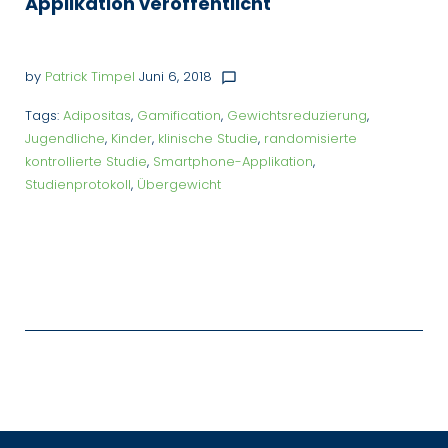
Applikation veröffentlicht
by
Patrick Timpel
Juni 6, 2018
chat_bubble_outline
Tags:
Adipositas
,
Gamification
,
Gewichtsreduzierung
,
Jugendliche
,
Kinder
,
klinische Studie
,
randomisierte
kontrollierte Studie
,
Smartphone-Applikation
,
Studienprotokoll
,
Übergewicht