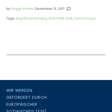
by
Peggy Richter
Dezember 13, 2017
chat_bubble_outline
Tags:
Begriffsverständnis
,
HEALTHINF 2018
,
Terminologie
WIR WERDEN
GEFÖRDERT DURCH:
EUROPÄISCHER
SOZIALFONDS (ESF)