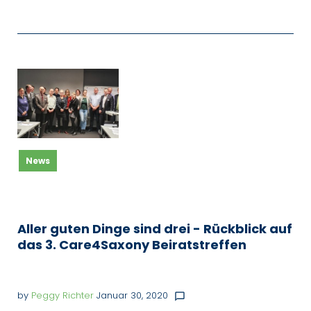
News
Aller guten Dinge sind drei - Rückblick auf
das 3. Care4Saxony Beiratstreffen
by
Peggy Richter
Januar 30, 2020
chat_bubble_outline