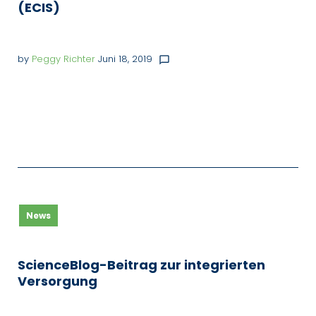
(ECIS)
by
Peggy Richter
Juni 18, 2019
chat_bubble_outline
News
ScienceBlog-Beitrag zur integrierten
Versorgung