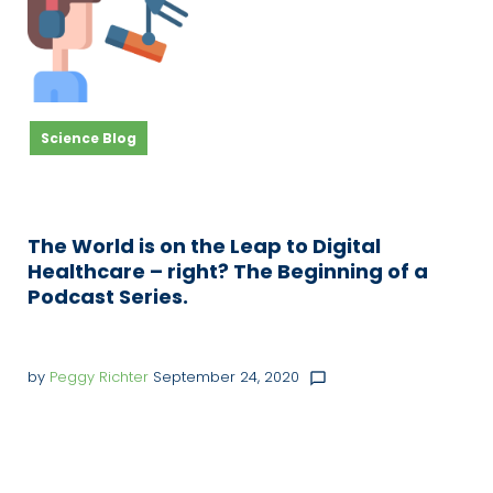
Science Blog
The World is on the Leap to Digital
Healthcare – right? The Beginning of a
Podcast Series.
by
Peggy Richter
September 24, 2020
chat_bubble_outline