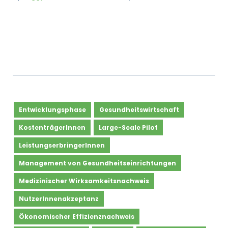
Entwicklungsphase
Gesundheitswirtschaft
KostenträgerInnen
Large-Scale Pilot
LeistungserbringerInnen
Management von Gesundheitseinrichtungen
Medizinischer Wirksamkeitsnachweis
NutzerInnenakzeptanz
Ökonomischer Effizienznachweis