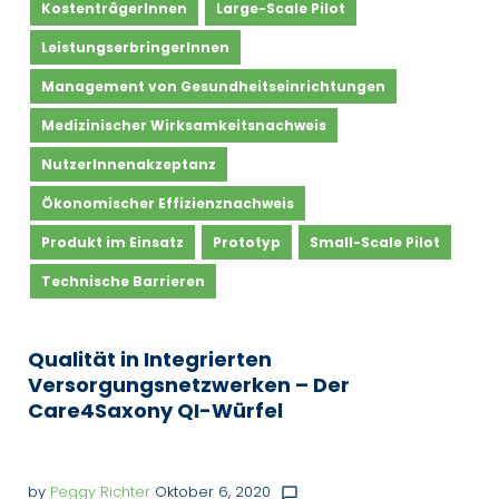
KostenträgerInnen
Large-Scale Pilot
LeistungserbringerInnen
Management von Gesundheitseinrichtungen
Medizinischer Wirksamkeitsnachweis
NutzerInnenakzeptanz
Ökonomischer Effizienznachweis
Produkt im Einsatz
Prototyp
Small-Scale Pilot
Technische Barrieren
Qualität in Integrierten
Versorgungsnetzwerken – Der
Care4Saxony QI-Würfel
by
Peggy Richter
Oktober 6, 2020
chat_bubble_outline