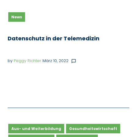
Autor:
News
Peggy
Richter
Datenschutz in der Telemedizin
by
Peggy Richter
März 10, 2022
chat_bubble_outline
Aus- und Weiterbildung
Gesundheitswirtschaft