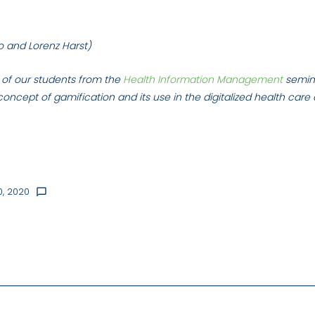
o and Lorenz Harst)
e of our students from the
Health Information Management
semin
he concept of gamification and its use in the digitalized health care
0, 2020
chat_bubble_outline