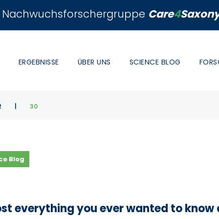
Nachwuchsforschergruppe
Care
4
Saxon
ERGEBNISSE
ÜBER UNS
SCIENCE BLOG
FORS
R
|
30
ce Blog
st everything you ever wanted to know 