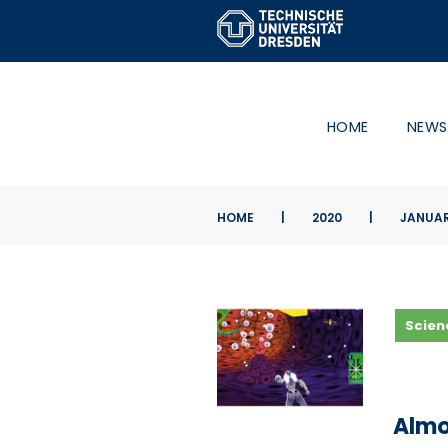
Skip
to
content
HOME
NEWS
HOME
|
2020
|
JANUA
Tag:
Scien
30.
Januar
Almo