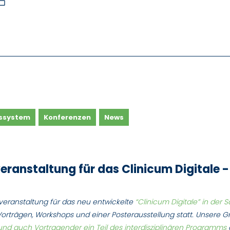
bubble_outline
ssystem
Konferenzen
News
eranstaltung für das Clinicum Digitale
tveranstaltung für das neu entwickelte
“Clinicum Digitale” in de
Vorträgen, Workshops und einer Posterausstellung statt. Unsere 
 und auch Vortragender ein Teil des interdisziplinären Programms