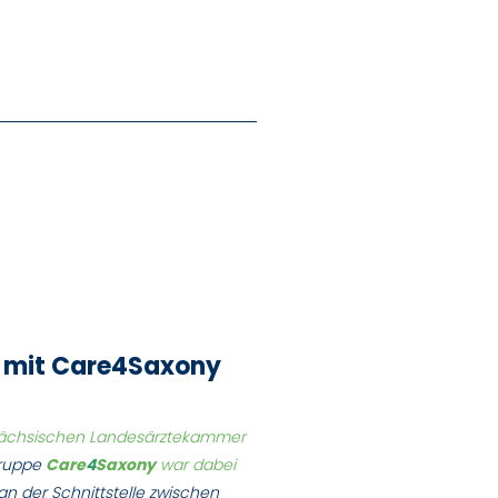
 - mit Care4Saxony
r Sächsischen Landesärztekammer
Gruppe
Care
4
Saxony
war dabei
an der Schnittstelle zwischen