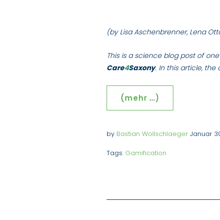
2020
(by Lisa Aschenbrenner, Lena Ott
This is a science blog post of on
Care
4
Saxony
. In this article, t
(mehr …)
by
Bastian Wollschlaeger
Januar 3
Tags:
Gamification