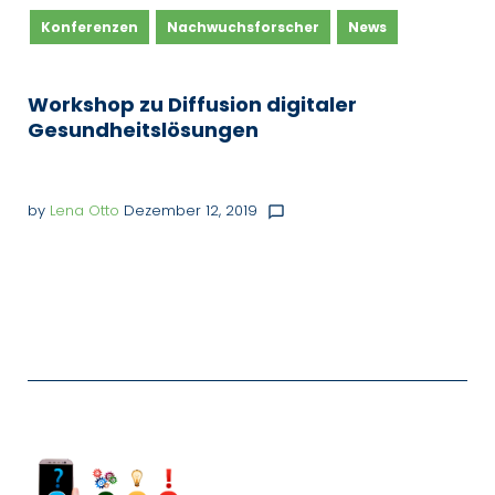
Konferenzen
Nachwuchsforscher
News
Workshop zu Diffusion digitaler
Gesundheitslösungen
by
Lena Otto
Dezember 12, 2019
chat_bubble_outline