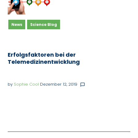
News
Science Blog
Erfolgsfaktoren bei der
Telemedizinentwicklung
by
Sophie Cool
Dezember 12, 2019
chat_bubble_outline