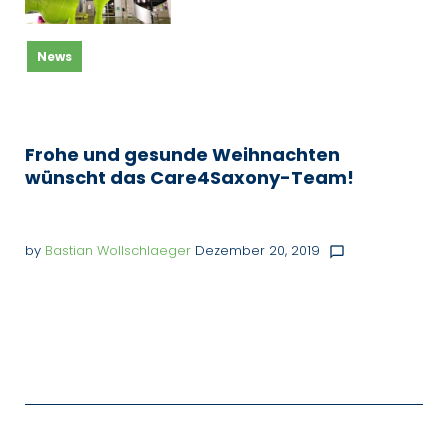
News
Frohe und gesunde Weihnachten
wünscht das Care4Saxony-Team!
by
Bastian Wollschlaeger
Dezember 20, 2019
chat_bubble_outline