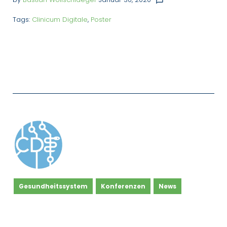
chat_bubble_outline
Tags:
Clinicum Digitale
,
Poster
Gesundheitssystem
Konferenzen
News