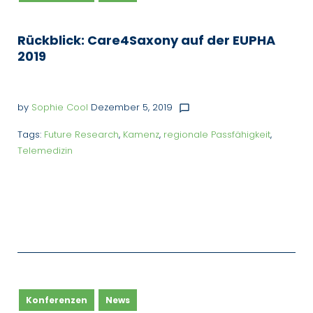
Rückblick: Care4Saxony auf der EUPHA
2019
by
Sophie Cool
Dezember 5, 2019
chat_bubble_outline
Tags:
Future Research
,
Kamenz
,
regionale Passfähigkeit
,
Telemedizin
Konferenzen
News