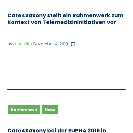
Care4Saxony stellt ein Rahmenwerk zum
Kontext von Telemedizininitiativen vor
by
Lena Otto
Dezember 4, 2019
chat_bubble_outline
Konferenzen
News
Care4Saxony bei der EUPHA 2019 in