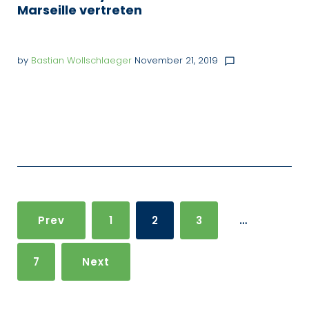
Marseille vertreten
by
Bastian Wollschlaeger
November 21, 2019
chat_bubble_outline
Seitennummerierung
der
Prev
1
2
3
…
Beiträge
7
Next