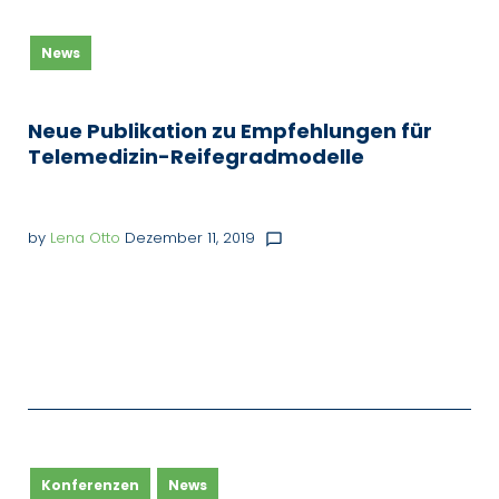
News
Neue Publikation zu Empfehlungen für
Telemedizin-Reifegradmodelle
by
Lena Otto
Dezember 11, 2019
chat_bubble_outline
Konferenzen
News