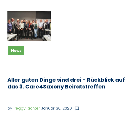
Kategorie:
News
News
Aller guten Dinge sind drei - Rückblick auf
das 3. Care4Saxony Beiratstreffen
by
Peggy Richter
Januar 30, 2020
chat_bubble_outline