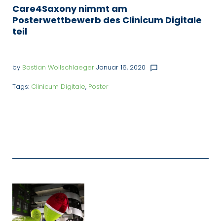
Care4Saxony nimmt am
Posterwettbewerb des Clinicum Digitale
teil
by
Bastian Wollschlaeger
Januar 16, 2020
chat_bubble_outline
Tags:
Clinicum Digitale
,
Poster