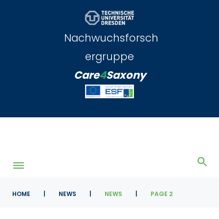
Skip
to
content
Nachwuchsforsch
ergruppe
Care
4
Saxony
HOME
|
NEWS
|
NEWS
|
PAGE 2